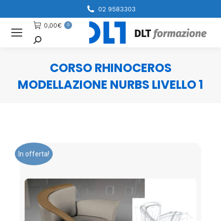
02 9583303
0,00
€
0
Cerca
CORSO RHINOCEROS
MODELLAZIONE NURBS LIVELLO 1
You are here:
In offerta!