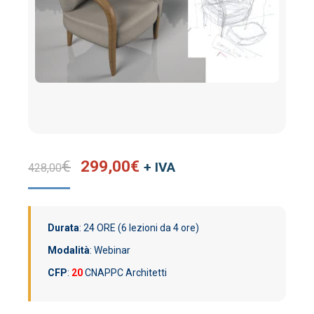
Il
Il
€
299,00
€
+ IVA
428,00
prezzo
prezzo
originale
attuale
era:
è:
Durata
: 24 ORE (6 lezioni da 4 ore)
428,00€.
299,00€.
Modalità
: Webinar
CFP
:
20
CNAPPC Architetti