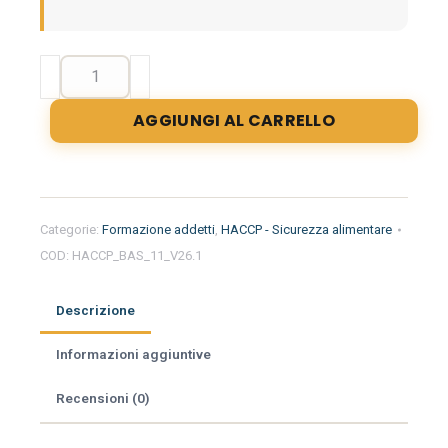
Formazione
iniziale
per
AGGIUNGI AL CARRELLO
addetti
del
settore
alimentare
nella
Categorie:
Formazione addetti
,
HACCP - Sicurezza alimentare
regione
COD:
HACCP_BAS_11_V26.1
Basilicata
-
Ortofrutta
Descrizione
quantità
Informazioni aggiuntive
Recensioni (0)