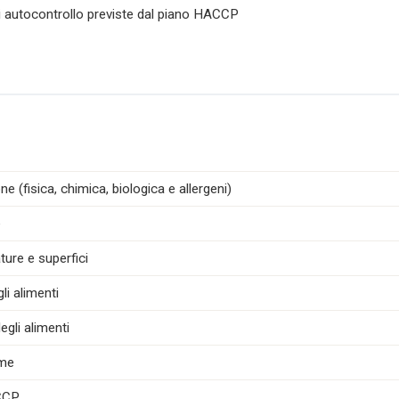
di autocontrollo previste dal piano HACCP
e (fisica, chimica, biologica e allergeni)
e
ture e superfici
i alimenti
egli alimenti
ime
ACCP