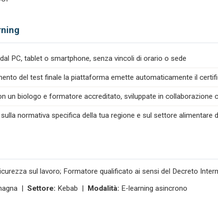
rning
dal PC, tablet o smartphone, senza vincoli di orario o sede
nto del test finale la piattaforma emette automaticamente il certif
n un biologo e formatore accreditato, sviluppate in collaborazione co
 sulla normativa specifica della tua regione e sul settore alimentare d
icurezza sul lavoro; Formatore qualificato ai sensi del Decreto Inte
magna |
Settore:
Kebab |
Modalità:
E-learning asincrono