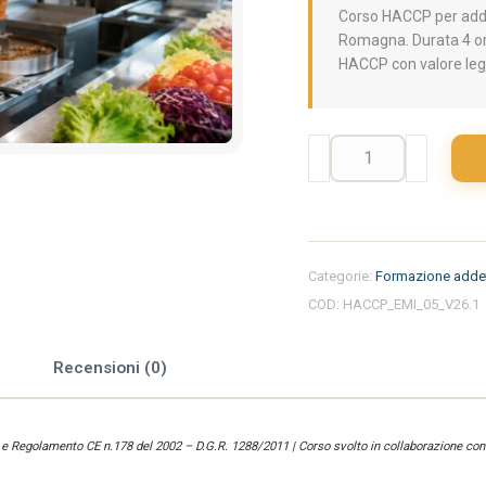
Corso HACCP per addet
Romagna. Durata 4 ore
HACCP con valore leg
Formazione
iniziale
per
addetti
del
settore
Categorie:
Formazione addet
alimentare
COD:
HACCP_EMI_05_V26.1
nella
regione
Emilia
e
Recensioni (0)
Romagna
-
Kebab
) e Regolamento CE n.178 del 2002 – D.G.R. 1288/2011 | Corso svolto in collaborazione con 
quantità