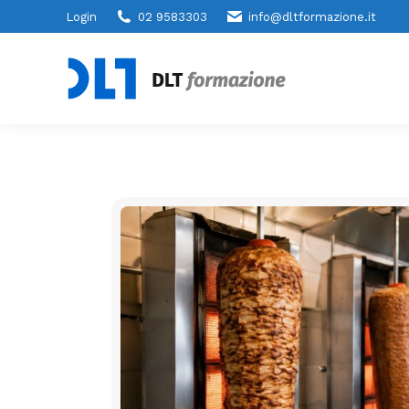
Login
02 9583303
info@dltformazione.it