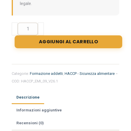
legale.
Formazione
iniziale
per
AGGIUNGI AL CARRELLO
addetti
del
settore
alimentare
nella
Categorie:
Formazione addetti
,
HACCP - Sicurezza alimentare
regione
COD:
HACCP_EMI_09_V26.1
Emilia
Romagna
-
Descrizione
Minimarket
quantità
Informazioni aggiuntive
Recensioni (0)