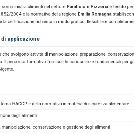
quantità
 somministra alimenti nel settore
Panificio e Pizzeria
è tenuto per
n. 852/2004 e la normativa della regione
Emilia Romagna
stabiliscon
 la certificazione richiesta in modo pratico, flessibile e completame
 di applicazione
tare che svolgono attività di manipolazione, preparazione, conservazio
zeria. Il percorso formativo fornisce le conoscenze fondamentali per gar
vigente.
istema HACCP e della normativa in materia di sicurezza alimentare
zione degli alimenti
la manipolazione, conservazione e gestione degli alimenti