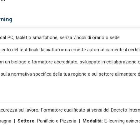
rning
dal PC, tablet o smartphone, senza vincoli di orario o sede
nto del test finale la piattaforma emette automaticamente il certif
n un biologo e formatore accreditato, sviluppate in collaborazione co
 sulla normativa specifica della tua regione e sul settore alimentare d
icurezza sul lavoro; Formatore qualificato ai sensi del Decreto Inte
magna |
Settore:
Panificio e Pizzeria |
Modalità:
E-learning asincr