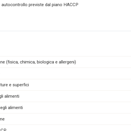
di autocontrollo previste dal piano HACCP
e (fisica, chimica, biologica e allergeni)
e
ture e superfici
i alimenti
egli alimenti
ime
ACCP