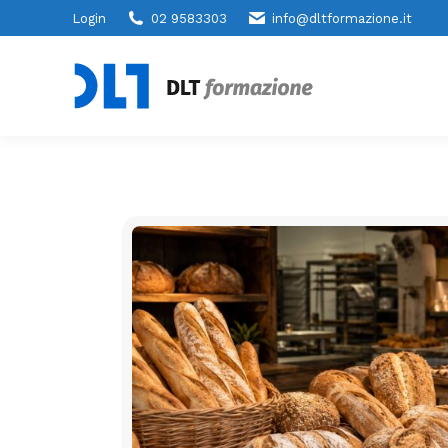
Login
02 9583303
info@dltformazione.it