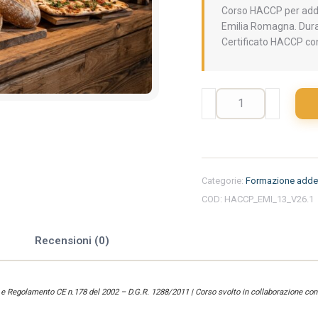
Corso HACCP per addet
Emilia Romagna. Durat
Certificato HACCP con
Formazione
iniziale
per
addetti
del
settore
Categorie:
Formazione addet
alimentare
COD:
HACCP_EMI_13_V26.1
nella
regione
Emilia
e
Recensioni (0)
Romagna
-
Panificio
) e Regolamento CE n.178 del 2002 – D.G.R. 1288/2011 | Corso svolto in collaborazione con 
e
Pizzeria