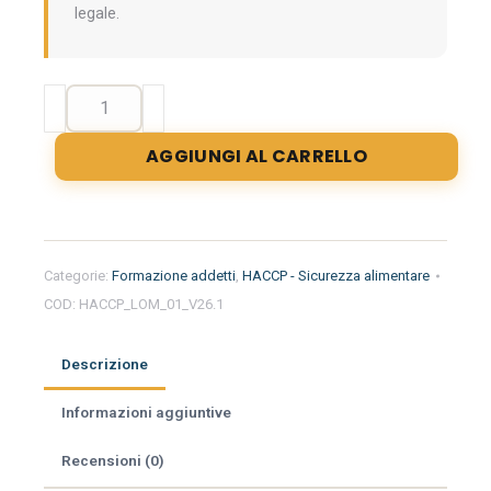
legale.
Formazione
iniziale
per
AGGIUNGI AL CARRELLO
addetti
del
settore
alimentare
nella
Categorie:
Formazione addetti
,
HACCP - Sicurezza alimentare
regione
COD:
HACCP_LOM_01_V26.1
Lombardia
-
Farmacia
Descrizione
quantità
Informazioni aggiuntive
Recensioni (0)