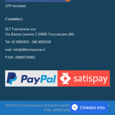
CFP Architetti
Contattaci:
DLT Formazione snc
Via Barone Leonino 2 20060 Truccazzano (MI)
Tel: 02 9583303 - 346 8593158
mail: info@dltformazione.it
P.IVA: 08993730962
2026 DLT Formazione snc di Davide Gianfranco Di Leo e Daniela Tasca
- P.IVA: 08993730962