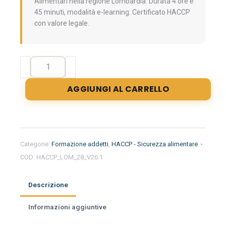
Alimentari nella regione Lombardia. Durata 4 ore e
45 minuti, modalità e-learning. Certificato HACCP
con valore legale.
Formazione
iniziale
per
AGGIUNGI AL CARRELLO
addetti
del
settore
alimentare
nella
Categorie:
Formazione addetti
,
HACCP - Sicurezza alimentare
regione
COD:
HACCP_LOM_28_V26.1
Lombardia
-
Imprese
Descrizione
Alimentari
quantità
Informazioni aggiuntive