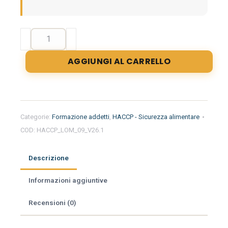
Formazione
iniziale
per
AGGIUNGI AL CARRELLO
addetti
del
settore
alimentare
nella
Categorie:
Formazione addetti
,
HACCP - Sicurezza alimentare
regione
COD:
HACCP_LOM_09_V26.1
Lombardia
-
Minimarket
Descrizione
quantità
Informazioni aggiuntive
Recensioni (0)