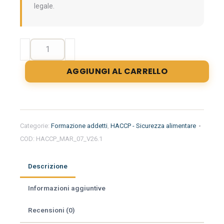
legale.
Formazione
iniziale
per
AGGIUNGI AL CARRELLO
addetti
del
settore
alimentare
nella
Categorie:
Formazione addetti
,
HACCP - Sicurezza alimentare
regione
COD:
HACCP_MAR_07_V26.1
Marche
-
Macelleria
Descrizione
quantità
Informazioni aggiuntive
Recensioni (0)