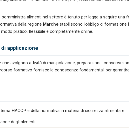
) e Regolamento CE n.178 del 2002 – D.G.R. 1288/2011 | Corso svolto in collaborazione con 
 somministra alimenti nel settore
è tenuto per legge a seguire una f
ormativa della regione
Marche
stabiliscono l’obbligo di formazione 
in modo pratico, flessibile e completamente online.
 di applicazione
tare che svolgono attività di manipolazione, preparazione, conservazio
l percorso formativo fornisce le conoscenze fondamentali per garantire
istema HACCP e della normativa in materia di sicurezza alimentare
zione degli alimenti