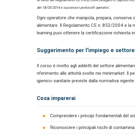
Ai sensi del Regolamento CE n.852/2004 (Allegato II, capitolo XII
del 18/03/2014 e successivi protocolli operativi.
Ogni operatore che manipola, prepara, conserva o
alimentare. Il Regolamento CE n. 852/2004 e la n
learning puoi ottenere la certificazione richiesta 
Suggerimento per l’impiego e settore
Il corso è rivolto agli addetti del settore alimen
riferimento alle attività svolte nei minimarket. I
igienico-sanitarie previste dalla normativa vigente.
Cosa imparerai
Comprendere i principi fondamentali del s
Riconoscere i principali rischi di contamina