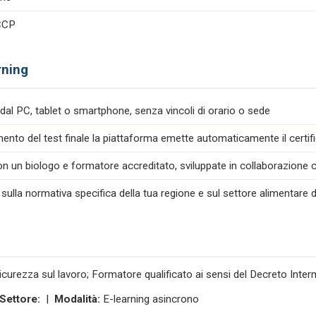
ACCP
rning
dal PC, tablet o smartphone, senza vincoli di orario o sede
nto del test finale la piattaforma emette automaticamente il certif
n un biologo e formatore accreditato, sviluppate in collaborazione co
 sulla normativa specifica della tua regione e sul settore alimentare d
icurezza sul lavoro; Formatore qualificato ai sensi del Decreto Inte
Settore:
|
Modalità:
E-learning asincrono