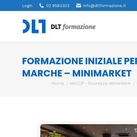
Login
02 9583303
info@dltformazione.it
FORMAZIONE INIZIALE PE
MARCHE – MINIMARKET
You are here:
Home
HACCP - Sicurezza alimentare