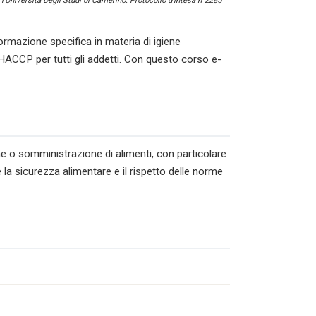
l’Università Degli Studi di Camerino. Protocollo d’intesa n°2285
ormazione specifica in materia di igiene
HACCP per tutti gli addetti. Con questo corso e-
ne o somministrazione di alimenti, con particolare
 la sicurezza alimentare e il rispetto delle norme