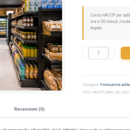
Corso HACCP per addet
ore e 30 minuti, moda
legale.
Formazione
iniziale
per
addetti
del
settore
Categorie:
Formazione addet
alimentare
COD:
HACCP_MAR_09_V26.
nella
regione
Marche
e
Recensioni (0)
-
Minimarket
quantità