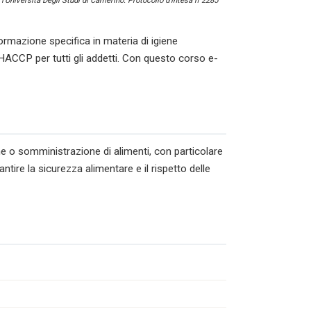
l’Università Degli Studi di Camerino. Protocollo d’intesa n°2285
ormazione specifica in materia di igiene
HACCP per tutti gli addetti. Con questo corso e-
ne o somministrazione di alimenti, con particolare
tire la sicurezza alimentare e il rispetto delle