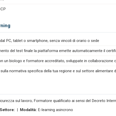
ACCP
rning
dal PC, tablet o smartphone, senza vincoli di orario o sede
nto del test finale la piattaforma emette automaticamente il certif
n un biologo e formatore accreditato, sviluppate in collaborazione co
 sulla normativa specifica della tua regione e sul settore alimentare d
icurezza sul lavoro; Formatore qualificato ai sensi del Decreto Inte
Settore:
|
Modalità:
E-learning asincrono