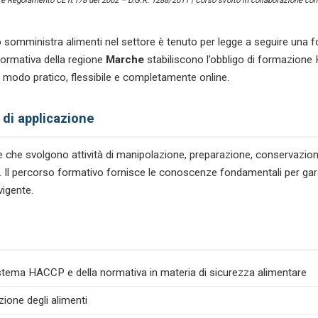
) e Regolamento CE n.178 del 2002 – D.G.R. 1288/2011 | Corso svolto in collaborazione con 
 somministra alimenti nel settore
è tenuto per legge a seguire una f
ormativa della regione
Marche
stabiliscono l’obbligo di formazione 
in modo pratico, flessibile e completamente online.
 di applicazione
tare che svolgono attività di manipolazione, preparazione, conservazio
ta. Il percorso formativo fornisce le conoscenze fondamentali per garan
vigente.
istema HACCP e della normativa in materia di sicurezza alimentare
zione degli alimenti