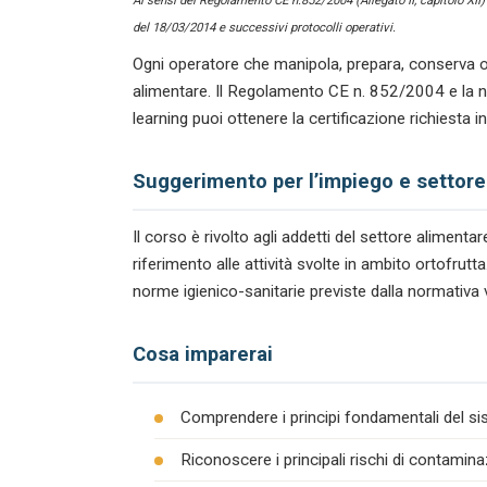
Ai sensi del Regolamento CE n.852/2004 (Allegato II, capitolo XII
del 18/03/2014 e successivi protocolli operativi.
Ogni operatore che manipola, prepara, conserva o
alimentare. Il Regolamento CE n. 852/2004 e la n
learning puoi ottenere la certificazione richiesta 
Suggerimento per l’impiego e settore
Il corso è rivolto agli addetti del settore alimen
riferimento alle attività svolte in ambito ortofrut
norme igienico-sanitarie previste dalla normativa 
Cosa imparerai
Comprendere i principi fondamentali del s
Riconoscere i principali rischi di contamina