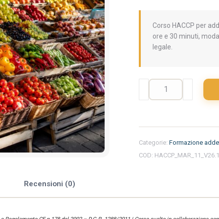
Corso HACCP per addet
ore e 30 minuti, moda
legale.
Formazione
iniziale
per
addetti
del
settore
Categorie:
Formazione addet
alimentare
COD:
HACCP_MAR_11_V26.
nella
regione
Marche
e
Recensioni (0)
-
Ortofrutta
quantità