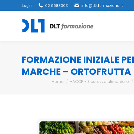
Login
02 9583303
info@dltformazione.it
FORMAZIONE INIZIALE PE
MARCHE – ORTOFRUTTA
You are here:
Home
HACCP - Sicurezza alimentare