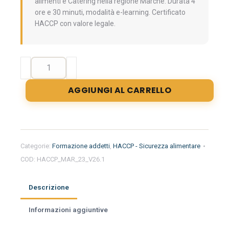
alimenti e Catering nella regione Marche. Durata 4
ore e 30 minuti, modalità e-learning. Certificato
HACCP con valore legale.
Formazione
iniziale
per
AGGIUNGI AL CARRELLO
addetti
del
settore
alimentare
nella
Categorie:
Formazione addetti
,
HACCP - Sicurezza alimentare
regione
COD:
HACCP_MAR_23_V26.1
Marche
-
Trasporto
Descrizione
alimenti
e
Informazioni aggiuntive
Catering