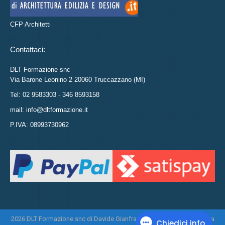
CFP Architetti
Contattaci:
DLT Formazione snc
Via Barone Leonino 2 20060 Truccazzano (MI)
Tel: 02 9583303 - 346 8593158
mail: info@dltformazione.it
P.IVA: 08993730962
2026 DLT Formazione snc di Davide Gianfranco Di Leo e Daniela Tasca