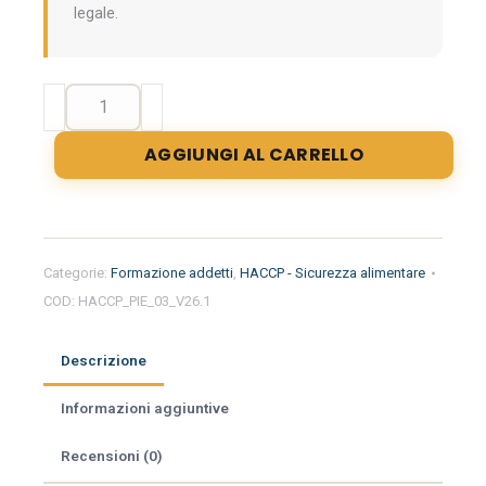
legale.
Formazione
iniziale
per
AGGIUNGI AL CARRELLO
addetti
del
settore
alimentare
nella
Categorie:
Formazione addetti
,
HACCP - Sicurezza alimentare
regione
COD:
HACCP_PIE_03_V26.1
Piemonte
-
Gelateria
Descrizione
quantità
Informazioni aggiuntive
Recensioni (0)