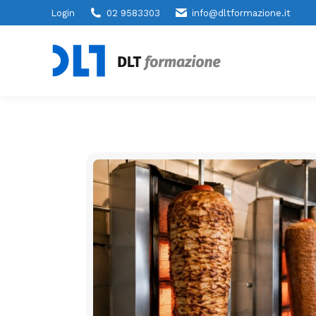
Login
02 9583303
info@dltformazione.it