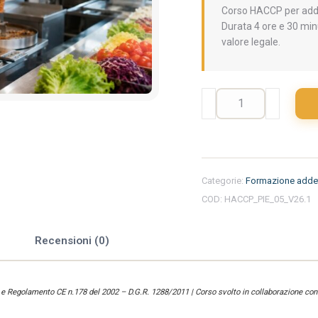
Corso HACCP per adde
Durata 4 ore e 30 min
valore legale.
Formazione
iniziale
per
addetti
del
settore
Categorie:
Formazione addet
alimentare
COD:
HACCP_PIE_05_V26.1
nella
regione
Piemonte
e
Recensioni (0)
-
Kebab
quantità
) e Regolamento CE n.178 del 2002 – D.G.R. 1288/2011 | Corso svolto in collaborazione con 