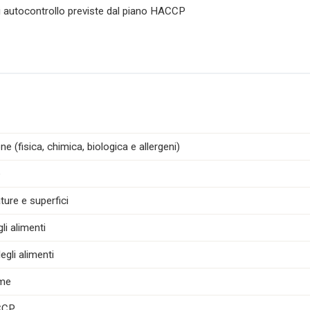
di autocontrollo previste dal piano HACCP
e (fisica, chimica, biologica e allergeni)
e
ture e superfici
i alimenti
egli alimenti
ime
ACCP