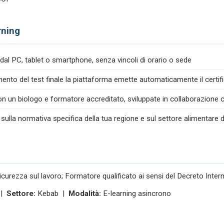
rning
dal PC, tablet o smartphone, senza vincoli di orario o sede
nto del test finale la piattaforma emette automaticamente il certif
n un biologo e formatore accreditato, sviluppate in collaborazione co
 sulla normativa specifica della tua regione e sul settore alimentare d
icurezza sul lavoro; Formatore qualificato ai sensi del Decreto Inte
 |
Settore:
Kebab |
Modalità:
E-learning asincrono