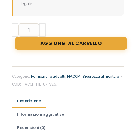
legale.
Formazione
iniziale
per
AGGIUNGI AL CARRELLO
addetti
del
settore
alimentare
nella
Categorie:
Formazione addetti
,
HACCP - Sicurezza alimentare
regione
COD:
HACCP_PIE_07_V26.1
Piemonte
-
Macelleria
Descrizione
quantità
Informazioni aggiuntive
Recensioni (0)