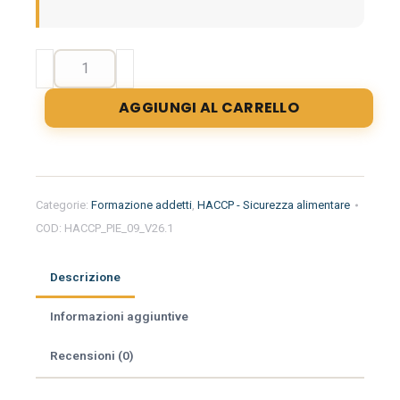
Formazione
iniziale
per
AGGIUNGI AL CARRELLO
addetti
del
settore
alimentare
nella
Categorie:
Formazione addetti
,
HACCP - Sicurezza alimentare
regione
COD:
HACCP_PIE_09_V26.1
Piemonte
-
Minimarket
Descrizione
quantità
Informazioni aggiuntive
Recensioni (0)