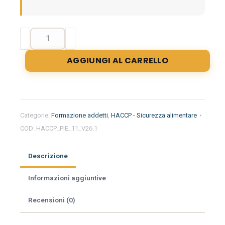
Formazione
iniziale
per
AGGIUNGI AL CARRELLO
addetti
del
settore
alimentare
nella
Categorie:
Formazione addetti
,
HACCP - Sicurezza alimentare
regione
COD:
HACCP_PIE_11_V26.1
Piemonte
-
Ortofrutta
Descrizione
quantità
Informazioni aggiuntive
Recensioni (0)