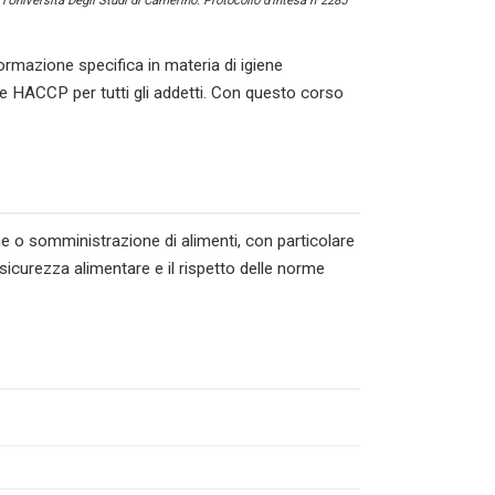
l’Università Degli Studi di Camerino. Protocollo d’intesa n°2285
ormazione specifica in materia di igiene
ne HACCP per tutti gli addetti. Con questo corso
ne o somministrazione di alimenti, con particolare
 sicurezza alimentare e il rispetto delle norme