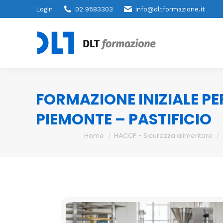
Login
02 9583303
info@dltformazione.it
FORMAZIONE INIZIALE PE
PIEMONTE – PASTIFICIO
You are here:
Home
HACCP - Sicurezza alimentare