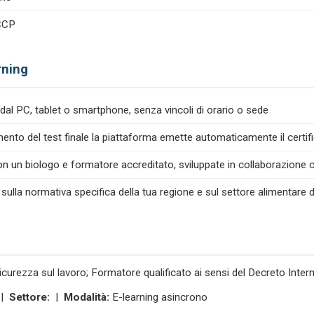
ACCP
rning
dal PC, tablet o smartphone, senza vincoli di orario o sede
nto del test finale la piattaforma emette automaticamente il certif
n un biologo e formatore accreditato, sviluppate in collaborazione co
 sulla normativa specifica della tua regione e sul settore alimentare d
icurezza sul lavoro; Formatore qualificato ai sensi del Decreto Inte
 |
Settore:
|
Modalità:
E-learning asincrono