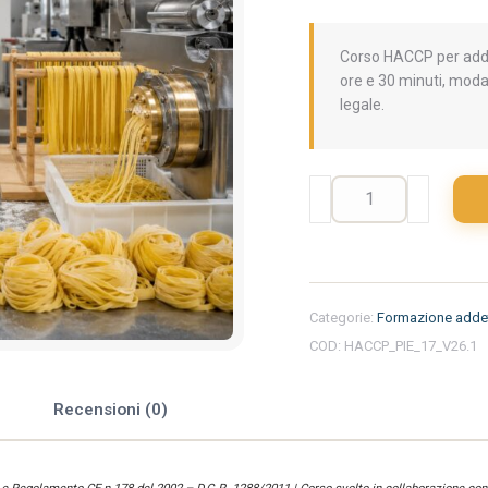
Corso HACCP per addet
ore e 30 minuti, moda
legale.
Formazione
iniziale
per
addetti
del
settore
Categorie:
Formazione addet
alimentare
COD:
HACCP_PIE_17_V26.1
nella
regione
Piemonte
e
Recensioni (0)
-
Pastificio
quantità