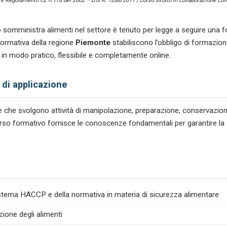
) e Regolamento CE n.178 del 2002 – D.G.R. 1288/2011 | Corso svolto in collaborazione con 
 somministra alimenti nel settore
è tenuto per legge a seguire una f
ormativa della regione
Piemonte
stabiliscono l’obbligo di formazio
a in modo pratico, flessibile e completamente online.
 di applicazione
tare che svolgono attività di manipolazione, preparazione, conservazio
percorso formativo fornisce le conoscenze fondamentali per garantire la
istema HACCP e della normativa in materia di sicurezza alimentare
zione degli alimenti