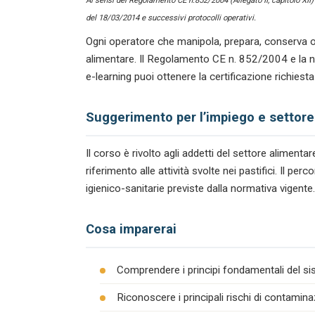
Ai sensi del Regolamento CE n.852/2004 (Allegato II, capitolo XII
del 18/03/2014 e successivi protocolli operativi.
Ogni operatore che manipola, prepara, conserva o
alimentare. Il Regolamento CE n. 852/2004 e la n
e-learning puoi ottenere la certificazione richiest
Suggerimento per l’impiego e settore
Il corso è rivolto agli addetti del settore alimen
riferimento alle attività svolte nei pastifici. Il 
igienico-sanitarie previste dalla normativa vigente.
Cosa imparerai
Comprendere i principi fondamentali del s
Riconoscere i principali rischi di contamina