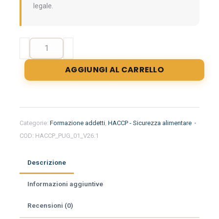
legale.
Formazione
iniziale
per
AGGIUNGI AL CARRELLO
addetti
del
settore
alimentare
nella
Categorie:
Formazione addetti
,
HACCP - Sicurezza alimentare
regione
COD:
HACCP_PUG_01_V26.1
Puglia
-
Farmacia
Descrizione
quantità
Informazioni aggiuntive
Recensioni (0)