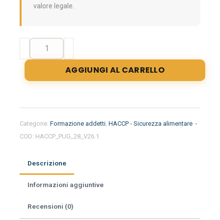
valore legale.
Formazione
iniziale
per
AGGIUNGI AL CARRELLO
addetti
del
settore
alimentare
nella
Categorie:
Formazione addetti
,
HACCP - Sicurezza alimentare
regione
COD:
HACCP_PUG_28_V26.1
Puglia
-
Imprese
Descrizione
Alimentari
quantità
Informazioni aggiuntive
Recensioni (0)