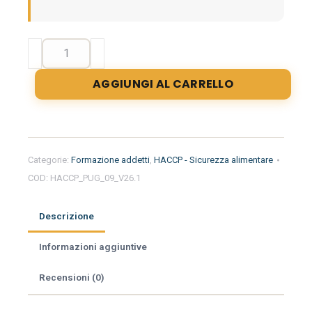
Formazione
iniziale
per
AGGIUNGI AL CARRELLO
addetti
del
settore
alimentare
nella
Categorie:
Formazione addetti
,
HACCP - Sicurezza alimentare
regione
COD:
HACCP_PUG_09_V26.1
Puglia
-
Minimarket
Descrizione
quantità
Informazioni aggiuntive
Recensioni (0)