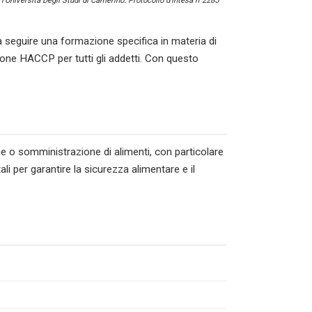
l’Università Degli Studi di Camerino. Protocollo d’intesa n°2285
a seguire una formazione specifica in materia di
ione HACCP per tutti gli addetti. Con questo
ne o somministrazione di alimenti, con particolare
li per garantire la sicurezza alimentare e il