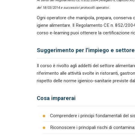
Ai sensi del Regolamento CE n.852/2004 (Allegato II, capitolo XII
del 18/03/2014 e successivi protocolli operativi.
Ogni operatore che manipola, prepara, conserva o
igiene alimentare. Il Regolamento CE n. 852/2004
corso e-learning puoi ottenere la certificazione r
Suggerimento per l’impiego e settore
Il corso è rivolto agli addetti del settore alimen
riferimento alle attività svolte in ristoranti, gas
rispetto delle norme igienico-sanitarie previste da
Cosa imparerai
Comprendere i principi fondamentali del s
Riconoscere i principali rischi di contamina