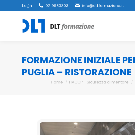
Login
02 9583303
info@dltformazione.it
FORMAZIONE INIZIALE PE
PUGLIA – RISTORAZIONE
You are here:
Home
HACCP - Sicurezza alimentare