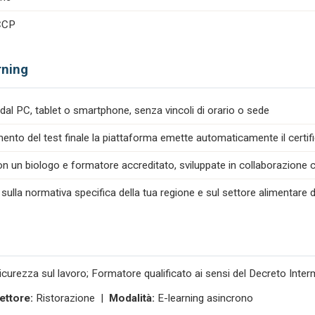
ACCP
rning
dal PC, tablet o smartphone, senza vincoli di orario o sede
nto del test finale la piattaforma emette automaticamente il certif
n un biologo e formatore accreditato, sviluppate in collaborazione co
 sulla normativa specifica della tua regione e sul settore alimentare d
icurezza sul lavoro; Formatore qualificato ai sensi del Decreto Inte
ettore:
Ristorazione |
Modalità:
E-learning asincrono