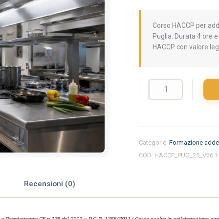
Corso HACCP per addet
Puglia. Durata 4 ore e
HACCP con valore leg
Formazione
iniziale
per
addetti
del
settore
Categorie:
Formazione addet
alimentare
COD:
HACCP_PUG_25_V26.1
nella
regione
Puglia
e
Recensioni (0)
-
Ristorazione
quantità