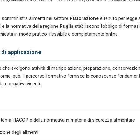
) e Regolamento CE n.178 del 2002 – D.G.R. 1288/2011 | Corso svolto in collaborazione con 
 somministra alimenti nel settore
Ristorazione
è tenuto per legge 
 e la normativa della regione
Puglia
stabiliscono l’obbligo di formaz
ichiesta in modo pratico, flessibile e completamente online.
 di applicazione
tare che svolgono attività di manipolazione, preparazione, conservazio
tronomie, pub. Il percorso formativo fornisce le conoscenze fondamenta
lla normativa vigente.
istema HACCP e della normativa in materia di sicurezza alimentare
zione degli alimenti