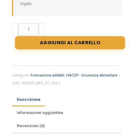
legale.
Formazione
iniziale
per
AGGIUNGI AL CARRELLO
addetti
del
settore
alimentare
nella
Categorie:
Formazione addetti
,
HACCP - Sicurezza alimentare
regione
COD:
HACCP_SAR_07_V26.1
Sardegna
-
Macelleria
Descrizione
quantità
Informazioni aggiuntive
Recensioni (0)