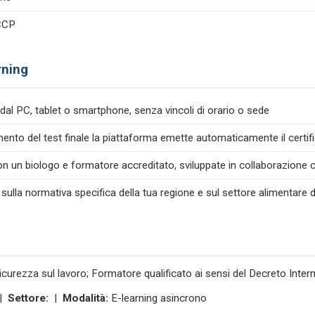
ACCP
rning
dal PC, tablet o smartphone, senza vincoli di orario o sede
nto del test finale la piattaforma emette automaticamente il certif
n un biologo e formatore accreditato, sviluppate in collaborazione co
 sulla normativa specifica della tua regione e sul settore alimentare d
icurezza sul lavoro; Formatore qualificato ai sensi del Decreto Inte
 |
Settore:
|
Modalità:
E-learning asincrono