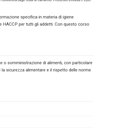
l’Università Degli Studi di Camerino. Protocollo d’intesa n°2285
ormazione specifica in materia di igiene
e HACCP per tutti gli addetti. Con questo corso
ne o somministrazione di alimenti, con particolare
 la sicurezza alimentare e il rispetto delle norme