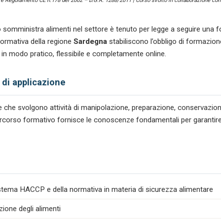
) e Regolamento CE n.178 del 2002 – D.G.R. 1288/2011 | Corso svolto in collaborazione con 
 somministra alimenti nel settore
è tenuto per legge a seguire una f
ormativa della regione
Sardegna
stabiliscono l’obbligo di formazion
a in modo pratico, flessibile e completamente online.
 di applicazione
tare che svolgono attività di manipolazione, preparazione, conservazio
l percorso formativo fornisce le conoscenze fondamentali per garantire
istema HACCP e della normativa in materia di sicurezza alimentare
zione degli alimenti