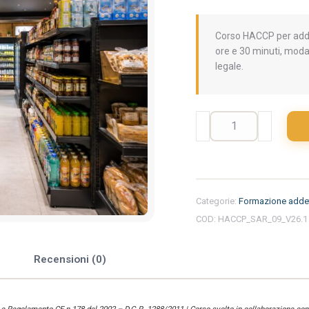
Corso HACCP per addet
ore e 30 minuti, moda
legale.
Formazione
iniziale
per
addetti
del
settore
Categorie:
Formazione addet
alimentare
COD:
HACCP_SAR_09_V26.1
nella
regione
Sardegna
e
Recensioni (0)
-
Minimarket
quantità