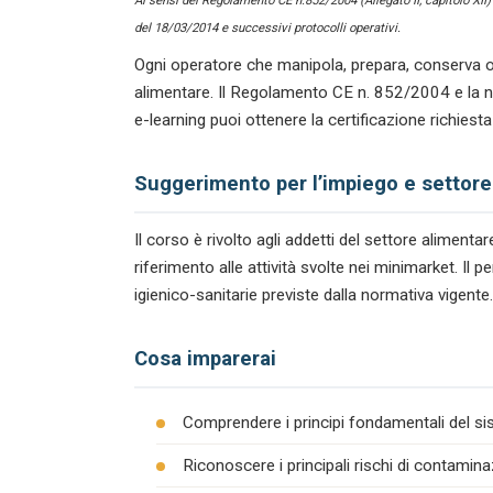
Ai sensi del Regolamento CE n.852/2004 (Allegato II, capitolo XII
del 18/03/2014 e successivi protocolli operativi.
Ogni operatore che manipola, prepara, conserva o
alimentare. Il Regolamento CE n. 852/2004 e la n
e-learning puoi ottenere la certificazione richiest
Suggerimento per l’impiego e settore
Il corso è rivolto agli addetti del settore alimen
riferimento alle attività svolte nei minimarket. I
igienico-sanitarie previste dalla normativa vigente.
Cosa imparerai
Comprendere i principi fondamentali del s
Riconoscere i principali rischi di contamina