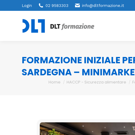
Login
02 9583303
info@dltformazione.it
FORMAZIONE INIZIALE PE
SARDEGNA – MINIMARKE
You are here:
Home
HACCP - Sicurezza alimentare
F