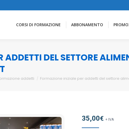
CORSI DI FORMAZIONE
ABBONAMENTO
PROMO
R ADDETTI DEL SETTORE ALIM
T
ormazione addetti
Formazione iniziale per addetti del settore al
35,00
€
+ IVA