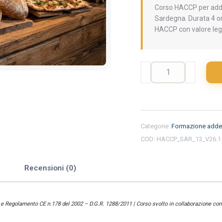
Corso HACCP per addet
Sardegna. Durata 4 ore
HACCP con valore leg
Formazione
iniziale
per
addetti
del
settore
Categorie:
Formazione addet
alimentare
COD:
HACCP_SAR_13_V26.1
nella
regione
Sardegna
e
Recensioni (0)
-
Panificio
e
) e Regolamento CE n.178 del 2002 – D.G.R. 1288/2011 | Corso svolto in collaborazione con 
Pizzeria
quantità