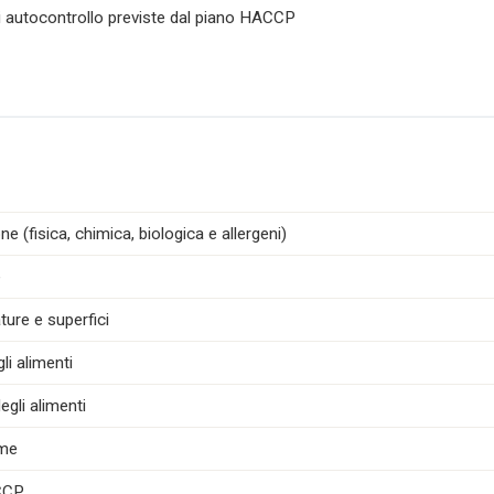
di autocontrollo previste dal piano HACCP
e (fisica, chimica, biologica e allergeni)
e
ture e superfici
i alimenti
egli alimenti
ime
ACCP