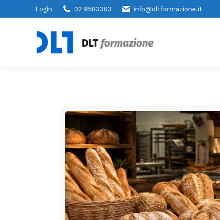
Login
02 9583303
info@dltformazione.it