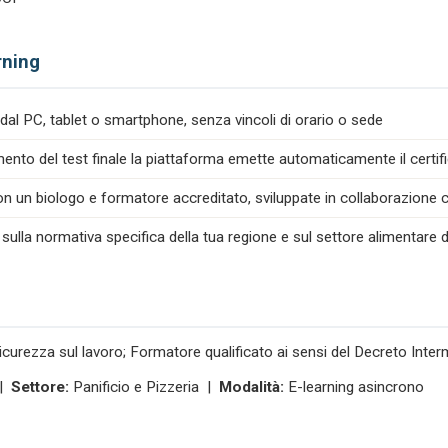
rning
dal PC, tablet o smartphone, senza vincoli di orario o sede
nto del test finale la piattaforma emette automaticamente il certif
n un biologo e formatore accreditato, sviluppate in collaborazione co
 sulla normativa specifica della tua regione e sul settore alimentare d
icurezza sul lavoro; Formatore qualificato ai sensi del Decreto Inte
 |
Settore:
Panificio e Pizzeria |
Modalità:
E-learning asincrono