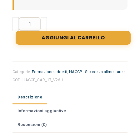
Formazione
iniziale
per
AGGIUNGI AL CARRELLO
addetti
del
settore
alimentare
nella
Categorie:
Formazione addetti
,
HACCP - Sicurezza alimentare
regione
COD:
HACCP_SAR_17_V26.1
Sardegna
-
Pastificio
Descrizione
quantità
Informazioni aggiuntive
Recensioni (0)