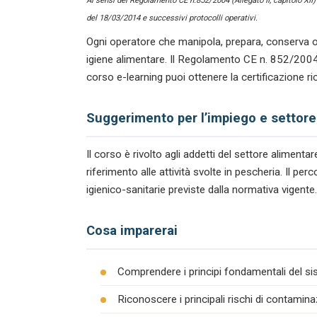
Ai sensi del Regolamento CE n.852/2004 (Allegato II, capitolo XII
del 18/03/2014 e successivi protocolli operativi.
Ogni operatore che manipola, prepara, conserva o
igiene alimentare. Il Regolamento CE n. 852/2004
corso e-learning puoi ottenere la certificazione r
Suggerimento per l’impiego e settore
Il corso è rivolto agli addetti del settore alimen
riferimento alle attività svolte in pescheria. Il p
igienico-sanitarie previste dalla normativa vigente.
Cosa imparerai
Comprendere i principi fondamentali del s
Riconoscere i principali rischi di contamina