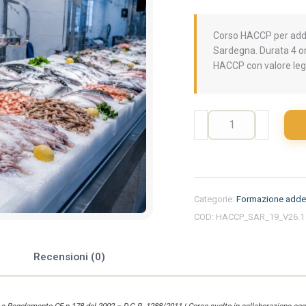
Corso HACCP per addet
Sardegna. Durata 4 ore
HACCP con valore leg
Formazione
iniziale
per
addetti
del
settore
Categorie:
Formazione addet
alimentare
COD:
HACCP_SAR_19_V26.1
nella
regione
Sardegna
e
Recensioni (0)
-
Pescheria
quantità