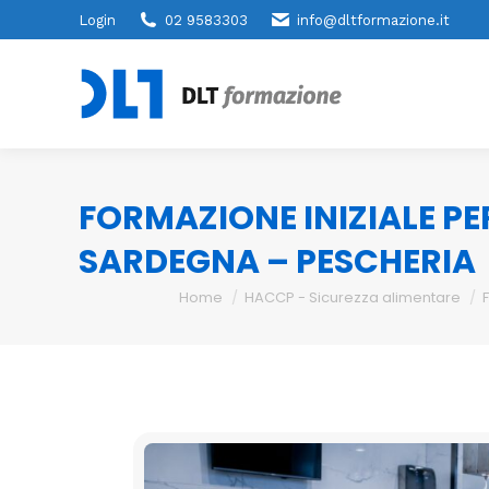
Login
02 9583303
info@dltformazione.it
FORMAZIONE INIZIALE PE
SARDEGNA – PESCHERIA
You are here:
Home
HACCP - Sicurezza alimentare