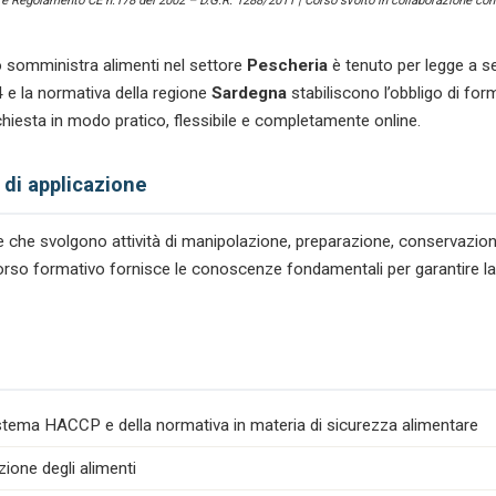
) e Regolamento CE n.178 del 2002 – D.G.R. 1288/2011 | Corso svolto in collaborazione con 
 somministra alimenti nel settore
Pescheria
è tenuto per legge a s
 e la normativa della regione
Sardegna
stabiliscono l’obbligo di fo
ichiesta in modo pratico, flessibile e completamente online.
 di applicazione
tare che svolgono attività di manipolazione, preparazione, conservazio
ercorso formativo fornisce le conoscenze fondamentali per garantire la
istema HACCP e della normativa in materia di sicurezza alimentare
zione degli alimenti