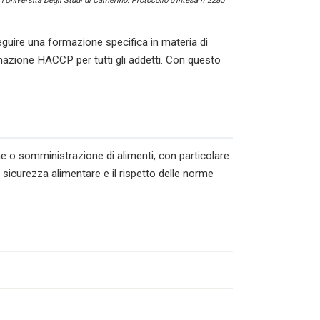
l’Università Degli Studi di Camerino. Protocollo d’intesa n°2285
eguire una formazione specifica in materia di
rmazione HACCP per tutti gli addetti. Con questo
ne o somministrazione di alimenti, con particolare
 sicurezza alimentare e il rispetto delle norme