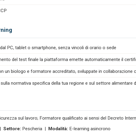
ACCP
rning
dal PC, tablet o smartphone, senza vincoli di orario o sede
nto del test finale la piattaforma emette automaticamente il certif
n un biologo e formatore accreditato, sviluppate in collaborazione co
 sulla normativa specifica della tua regione e sul settore alimentare d
icurezza sul lavoro; Formatore qualificato ai sensi del Decreto Inte
 |
Settore:
Pescheria |
Modalità:
E-learning asincrono