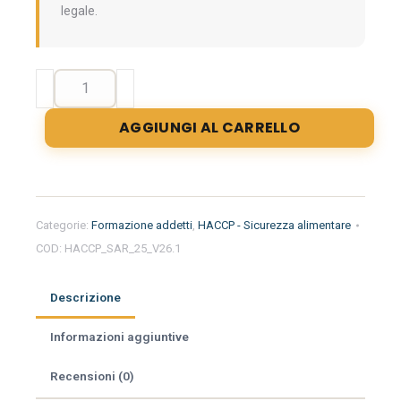
legale.
Formazione
iniziale
per
AGGIUNGI AL CARRELLO
addetti
del
settore
alimentare
nella
Categorie:
Formazione addetti
,
HACCP - Sicurezza alimentare
regione
COD:
HACCP_SAR_25_V26.1
Sardegna
-
Ristorazione
Descrizione
quantità
Informazioni aggiuntive
Recensioni (0)