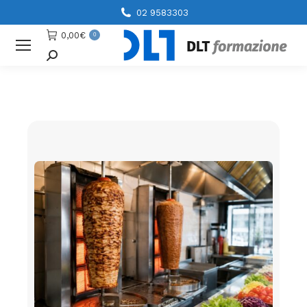
02 9583303
0,00
€
0
Cerca