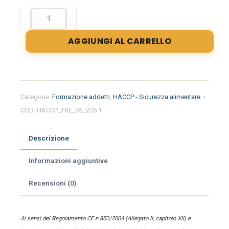
Formazione
iniziale
per
AGGIUNGI AL CARRELLO
addetti
del
settore
alimentare
nella
Categorie:
Formazione addetti
,
HACCP - Sicurezza alimentare
regione
COD:
HACCP_TRE_05_V26.1
Trentino
Alto
Adige
Descrizione
-
Kebab
Informazioni aggiuntive
quantità
Recensioni (0)
Ai sensi del Regolamento CE n.852/2004 (Allegato II, capitolo XII) e