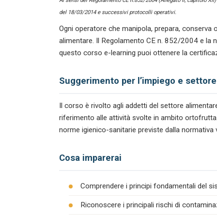
Ai sensi del Regolamento CE n.852/2004 (Allegato II, capitolo XII
del 18/03/2014 e successivi protocolli operativi.
Ogni operatore che manipola, prepara, conserva o
alimentare. Il Regolamento CE n. 852/2004 e la n
questo corso e-learning puoi ottenere la certifica
Suggerimento per l’impiego e settore
Il corso è rivolto agli addetti del settore alimen
riferimento alle attività svolte in ambito ortofrut
norme igienico-sanitarie previste dalla normativa 
Cosa imparerai
Comprendere i principi fondamentali del s
Riconoscere i principali rischi di contamina