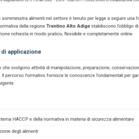
) e Regolamento CE n.178 del 2002 – D.G.R. 1288/2011 | Corso svolto in collaborazione con 
Ortofrutta
quantità
 somministra alimenti nel settore
è tenuto per legge a seguire una f
ormativa della regione
Trentino Alto Adige
stabiliscono l’obbligo d
zione richiesta in modo pratico, flessibile e completamente online.
 di applicazione
tare che svolgono attività di manipolazione, preparazione, conservazio
ta. Il percorso formativo fornisce le conoscenze fondamentali per garan
vigente.
istema HACCP e della normativa in materia di sicurezza alimentare
zione degli alimenti