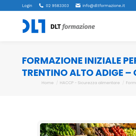
Login
02 9583303
info@dltformazione.it
FORMAZIONE INIZIALE PE
TRENTINO ALTO ADIGE –
You are here:
Home
HACCP - Sicurezza alimentare
Form