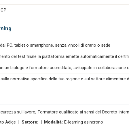
ACCP
rning
dal PC, tablet o smartphone, senza vincoli di orario o sede
nto del test finale la piattaforma emette automaticamente il certif
n un biologo e formatore accreditato, sviluppate in collaborazione co
 sulla normativa specifica della tua regione e sul settore alimentare d
icurezza sul lavoro; Formatore qualificato ai sensi del Decreto Inte
lto Adige |
Settore:
|
Modalità:
E-learning asincrono