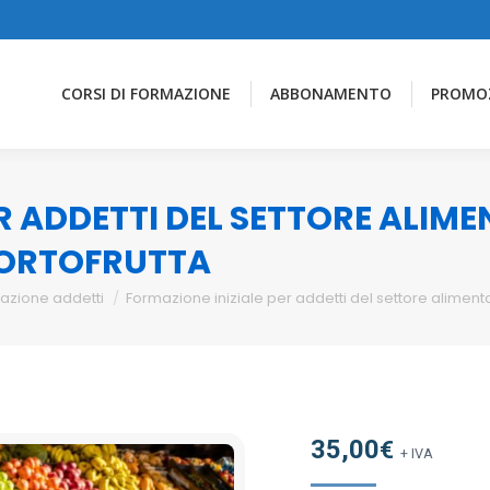
CORSI DI FORMAZIONE
ABBONAMENTO
PROMO
R ADDETTI DEL SETTORE ALIM
 ORTOFRUTTA
azione addetti
Formazione iniziale per addetti del settore alimenta
35,00
€
+ IVA