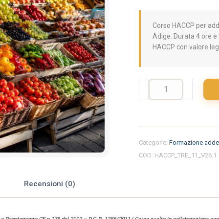
Corso HACCP per addet
Adige. Durata 4 ore e 
HACCP con valore leg
Formazione
iniziale
per
addetti
del
settore
Categorie:
Formazione addet
alimentare
COD:
HACCP_TRE_11_V26.1
nella
regione
Trentino
e
Recensioni (0)
Alto
Adige
-