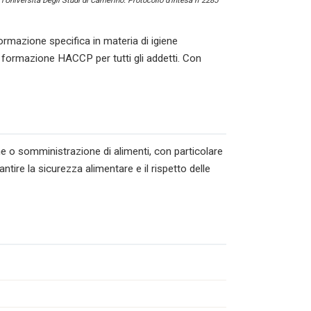
l’Università Degli Studi di Camerino. Protocollo d’intesa n°2285
ormazione specifica in materia di igiene
i formazione HACCP per tutti gli addetti. Con
ne o somministrazione di alimenti, con particolare
tire la sicurezza alimentare e il rispetto delle