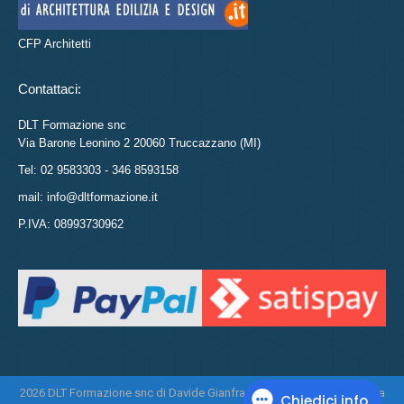
CFP Architetti
Contattaci:
DLT Formazione snc
Via Barone Leonino 2 20060 Truccazzano (MI)
Tel: 02 9583303 - 346 8593158
mail: info@dltformazione.it
P.IVA: 08993730962
2026 DLT Formazione snc di Davide Gianfranco Di Leo e Daniela Tasca