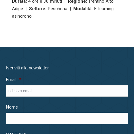
Durata:
4 ore e 30 minuti |
Regione:
Trentino Alto
Adige |
Settore:
Pescheria |
Modalità:
E-learning
asincrono
Iscriviti alla newsletter
Email
*
Nome