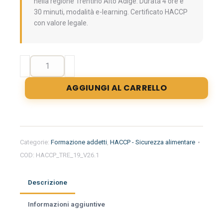
nella regione Trentino Alto Adige. Durata 4 ore e
30 minuti, modalità e-learning. Certificato HACCP
con valore legale.
Formazione
iniziale
per
AGGIUNGI AL CARRELLO
addetti
del
settore
alimentare
nella
Categorie:
Formazione addetti
,
HACCP - Sicurezza alimentare
regione
COD:
HACCP_TRE_19_V26.1
Trentino
Alto
Adige
Descrizione
-
Pescheria
Informazioni aggiuntive
quantità