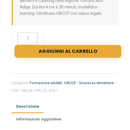
alimenti e Catering nella regione Trentino Alto
Adige. Durata 4 ore e 30 minuti, modalità e-
learning. Certificato HACCP con valore legale.
Formazione
iniziale
per
AGGIUNGI AL CARRELLO
addetti
del
settore
alimentare
nella
Categorie:
Formazione addetti
,
HACCP - Sicurezza alimentare
regione
COD:
HACCP_TRE_23_V26.1
Trentino
Alto
Adige
Descrizione
-
Trasporto
Informazioni aggiuntive
alimenti