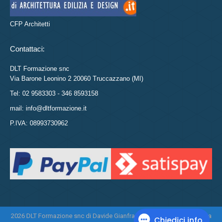
CFP Architetti
Contattaci:
DLT Formazione snc
Via Barone Leonino 2 20060 Truccazzano (MI)
Tel: 02 9583303 - 346 8593158
mail: info@dltformazione.it
P.IVA: 08993730962
2026 DLT Formazione snc di Davide Gianfranco Di Leo e Daniela Tasca