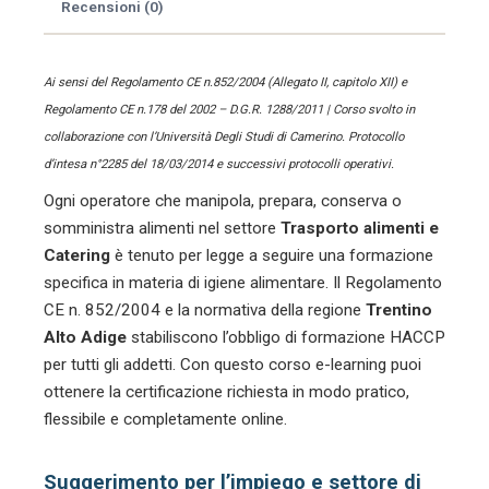
e
Recensioni (0)
Catering
quantità
Ai sensi del Regolamento CE n.852/2004 (Allegato II, capitolo XII) e
Regolamento CE n.178 del 2002 – D.G.R. 1288/2011 | Corso svolto in
collaborazione con l’Università Degli Studi di Camerino. Protocollo
d’intesa n°2285 del 18/03/2014 e successivi protocolli operativi.
Ogni operatore che manipola, prepara, conserva o
somministra alimenti nel settore
Trasporto alimenti e
Catering
è tenuto per legge a seguire una formazione
specifica in materia di igiene alimentare. Il Regolamento
CE n. 852/2004 e la normativa della regione
Trentino
Alto Adige
stabiliscono l’obbligo di formazione HACCP
per tutti gli addetti. Con questo corso e-learning puoi
ottenere la certificazione richiesta in modo pratico,
flessibile e completamente online.
Suggerimento per l’impiego e settore di