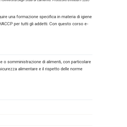
l’Università Degli Studi di Camerino. Protocollo d’intesa n°2285
uire una formazione specifica in materia di igiene
HACCP per tutti gli addetti. Con questo corso e-
ne o somministrazione di alimenti, con particolare
sicurezza alimentare e il rispetto delle norme