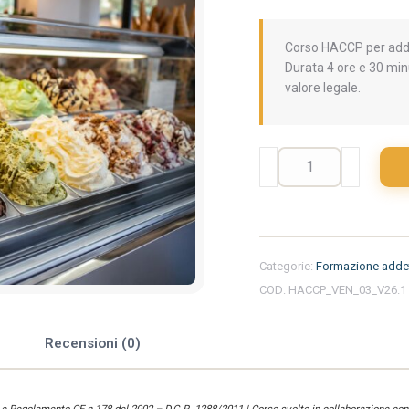
Corso HACCP per addet
Durata 4 ore e 30 min
valore legale.
Formazione
iniziale
per
addetti
del
settore
Categorie:
Formazione addet
alimentare
COD:
HACCP_VEN_03_V26.1
nella
regione
Veneto
e
Recensioni (0)
-
Gelateria
quantità