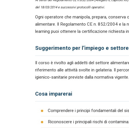
Ai sensi del Regolamento CE n.852/2004 (Allegato II, capitolo XII
del 18/03/2014 e successivi protocolli operativi.
Ogni operatore che manipola, prepara, conserva o
alimentare. Il Regolamento CE n. 852/2004 e la n
learning puoi ottenere la certificazione richiesta 
Suggerimento per l’impiego e settore
Il corso è rivolto agli addetti del settore alimen
riferimento alle attività svolte in gelateria. Il p
igienico-sanitarie previste dalla normativa vigente.
Cosa imparerai
Comprendere i principi fondamentali del s
Riconoscere i principali rischi di contamina