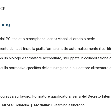
ACCP
rning
dal PC, tablet o smartphone, senza vincoli di orario o sede
nto del test finale la piattaforma emette automaticamente il certif
n un biologo e formatore accreditato, sviluppate in collaborazione co
 sulla normativa specifica della tua regione e sul settore alimentare d
icurezza sul lavoro; Formatore qualificato ai sensi del Decreto Inte
Settore:
Gelateria |
Modalità:
E-learning asincrono