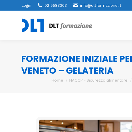
Login
02 9583303
info@dltformazione.it
FORMAZIONE INIZIALE PE
VENETO – GELATERIA
You are here:
Home
HACCP - Sicurezza alimentare