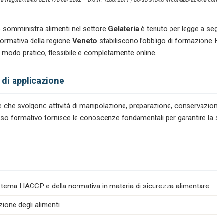
) e Regolamento CE n.178 del 2002 – D.G.R. 1288/2011 | Corso svolto in collaborazione con 
 somministra alimenti nel settore
Gelateria
è tenuto per legge a seg
ormativa della regione
Veneto
stabiliscono l’obbligo di formazione 
in modo pratico, flessibile e completamente online.
 di applicazione
tare che svolgono attività di manipolazione, preparazione, conservazio
ercorso formativo fornisce le conoscenze fondamentali per garantire la 
istema HACCP e della normativa in materia di sicurezza alimentare
zione degli alimenti