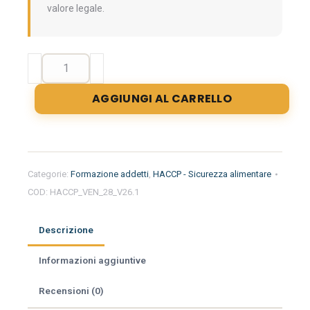
valore legale.
Formazione
iniziale
per
AGGIUNGI AL CARRELLO
addetti
del
settore
alimentare
nella
Categorie:
Formazione addetti
,
HACCP - Sicurezza alimentare
regione
COD:
HACCP_VEN_28_V26.1
Veneto
-
Imprese
Descrizione
Alimentari
quantità
Informazioni aggiuntive
Recensioni (0)