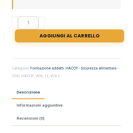
Formazione
iniziale
per
AGGIUNGI AL CARRELLO
addetti
del
settore
alimentare
nella
Categorie:
Formazione addetti
,
HACCP - Sicurezza alimentare
regione
COD:
HACCP_VEN_11_V26.1
Veneto
-
Ortofrutta
Descrizione
quantità
Informazioni aggiuntive
Recensioni (0)