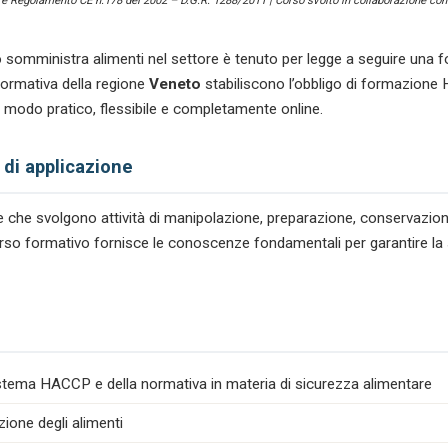
) e Regolamento CE n.178 del 2002 – D.G.R. 1288/2011 | Corso svolto in collaborazione con 
 somministra alimenti nel settore
è tenuto per legge a seguire una f
ormativa della regione
Veneto
stabiliscono l’obbligo di formazione 
in modo pratico, flessibile e completamente online.
 di applicazione
tare che svolgono attività di manipolazione, preparazione, conservazio
percorso formativo fornisce le conoscenze fondamentali per garantire la
istema HACCP e della normativa in materia di sicurezza alimentare
zione degli alimenti