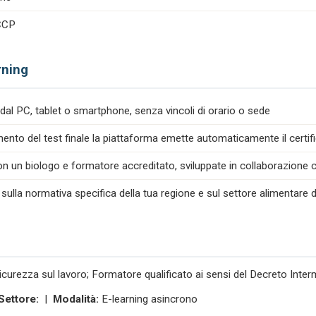
ACCP
rning
dal PC, tablet o smartphone, senza vincoli di orario o sede
nto del test finale la piattaforma emette automaticamente il certif
n un biologo e formatore accreditato, sviluppate in collaborazione co
 sulla normativa specifica della tua regione e sul settore alimentare d
icurezza sul lavoro; Formatore qualificato ai sensi del Decreto Inte
Settore:
|
Modalità:
E-learning asincrono