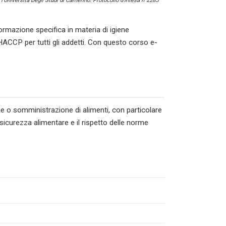
l’Università Degli Studi di Camerino. Protocollo d’intesa n°2285
ormazione specifica in materia di igiene
HACCP per tutti gli addetti. Con questo corso e-
ne o somministrazione di alimenti, con particolare
 sicurezza alimentare e il rispetto delle norme