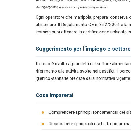
Ai sensi del Regolamento CE n.852/2004 (Allegato II, capitolo XII
del 18/03/2014 e successivi protocolli operativi.
Ogni operatore che manipola, prepara, conserva o
alimentare. Il Regolamento CE n. 852/2004 e la n
learning puoi ottenere la certificazione richiesta 
Suggerimento per l’impiego e settore
Il corso è rivolto agli addetti del settore alimen
riferimento alle attività svolte nei pastifici. Il 
igienico-sanitarie previste dalla normativa vigente.
Cosa imparerai
Comprendere i principi fondamentali del s
Riconoscere i principali rischi di contamina