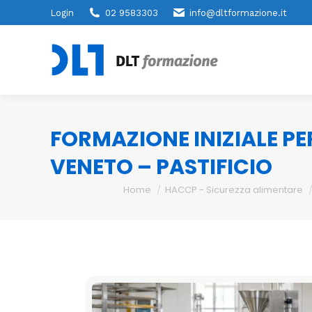
Login
02 9583303
info@dltformazione.it
FORMAZIONE INIZIALE PE
VENETO – PASTIFICIO
You are here:
Home
HACCP - Sicurezza alimentare