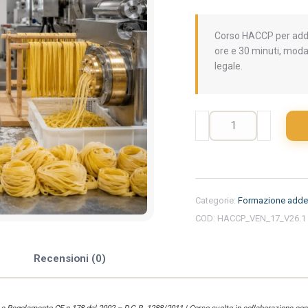
Corso HACCP per addet
ore e 30 minuti, moda
legale.
Formazione
iniziale
per
addetti
del
settore
Categorie:
Formazione addet
alimentare
COD:
HACCP_VEN_17_V26.1
nella
regione
Veneto
e
Recensioni (0)
-
Pastificio
quantità