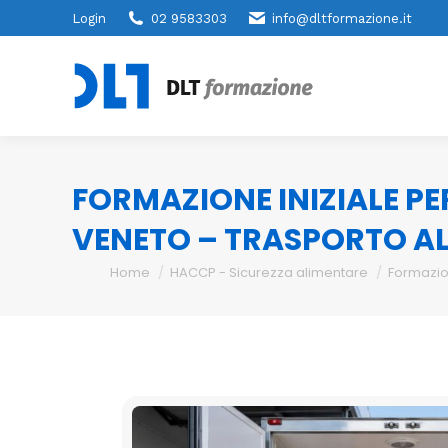
Login
02 9583303
info@dltformazione.it
FORMAZIONE INIZIALE PE
VENETO – TRASPORTO AL
You are here:
Home
HACCP - Sicurezza alimentare
Formazio