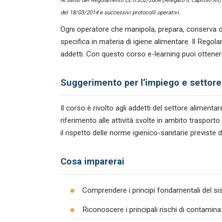
Ai sensi del Regolamento CE n.852/2004 (Allegato II, capitolo XII
del 18/03/2014 e successivi protocolli operativi.
Ogni operatore che manipola, prepara, conserva o
specifica in materia di igiene alimentare. Il Reg
addetti. Con questo corso e-learning puoi ottenere
Suggerimento per l’impiego e settore
Il corso è rivolto agli addetti del settore alimen
riferimento alle attività svolte in ambito traspor
il rispetto delle norme igienico-sanitarie previste 
Cosa imparerai
Comprendere i principi fondamentali del s
Riconoscere i principali rischi di contamina