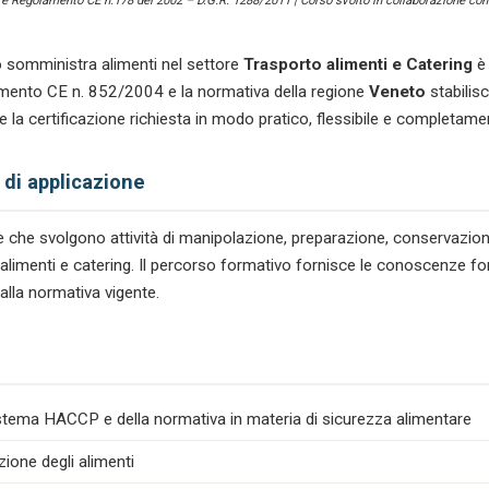
) e Regolamento CE n.178 del 2002 – D.G.R. 1288/2011 | Corso svolto in collaborazione con 
e
Catering
quantità
 somministra alimenti nel settore
Trasporto alimenti e Catering
è 
olamento CE n. 852/2004 e la normativa della regione
Veneto
stabilis
 la certificazione richiesta in modo pratico, flessibile e completame
 di applicazione
tare che svolgono attività di manipolazione, preparazione, conservazio
to alimenti e catering. Il percorso formativo fornisce le conoscenze f
dalla normativa vigente.
istema HACCP e della normativa in materia di sicurezza alimentare
zione degli alimenti