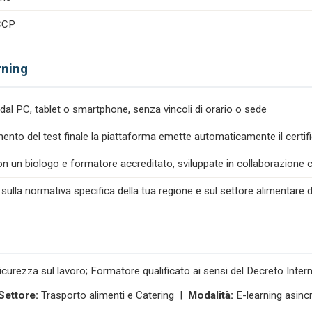
ACCP
rning
dal PC, tablet o smartphone, senza vincoli di orario o sede
nto del test finale la piattaforma emette automaticamente il certif
n un biologo e formatore accreditato, sviluppate in collaborazione co
 sulla normativa specifica della tua regione e sul settore alimentare d
icurezza sul lavoro; Formatore qualificato ai sensi del Decreto Inte
Settore:
Trasporto alimenti e Catering |
Modalità:
E-learning asinc