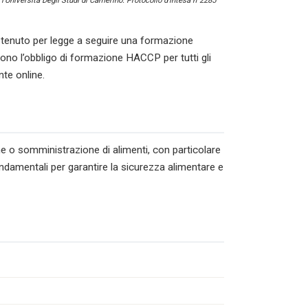
l’Università Degli Studi di Camerino. Protocollo d’intesa n°2285
tenuto per legge a seguire una formazione
cono l’obbligo di formazione HACCP per tutti gli
nte online.
ne o somministrazione di alimenti, con particolare
ondamentali per garantire la sicurezza alimentare e