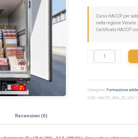
Corso HACCP per addet
nella regione Veneto. 
Certificato HACCP con
Formazione
iniziale
per
addetti
del
settore
Categorie:
Formazione addet
alimentare
COD:
HACCP_VEN_23_V26.1
nella
regione
Veneto
e
Recensioni (0)
-
Trasporto
alimenti