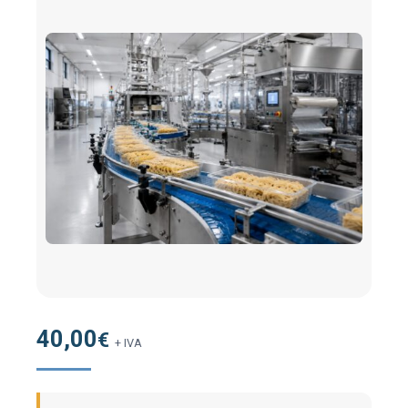
40,00
€
+ IVA