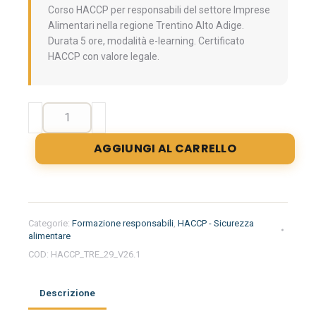
Corso HACCP per responsabili del settore Imprese
Alimentari nella regione Trentino Alto Adige.
Durata 5 ore, modalità e-learning. Certificato
HACCP con valore legale.
Formazione
iniziale
per
AGGIUNGI AL CARRELLO
addetti
e
responsabili
(Categoria
B)
Categorie:
Formazione responsabili
,
HACCP - Sicurezza
del
alimentare
settore
COD:
HACCP_TRE_29_V26.1
alimentare
nella
Descrizione
regione
Trentino-