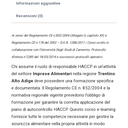
Informazioni aggiuntive
Alto
Adige
Recensioni (0)
-
Imprese
Alimentari
quantità
Ai sensi del Regolamento CE n.852/2004 (Allegato II, capitolo XII) e
Regolamento CE n.178 del 2002 – D.G.R. 1288/2011 | Corso svolto in
collaborazione con l’Università Degli Studi di Camerino. Protocollo
d’intesa n°2285 del 18/03/2014 e successivi protocolli operativi.
Chi assume il ruolo di responsabile HACCP in un’attività
del settore
Imprese Alimentari
nella regione
Trentino
Alto Adige
deve possedere una formazione specifica
e documentata. Il Regolamento CE n. 852/2004 e la
normativa regionale vigente prevedono l’obbligo di
formazione per garantire la corretta applicazione del
piano di autocontrollo HACCP. Questo corso e-learning
fornisce tutte le competenze necessarie per gestire la
sicurezza alimentare nella propria attività in modo