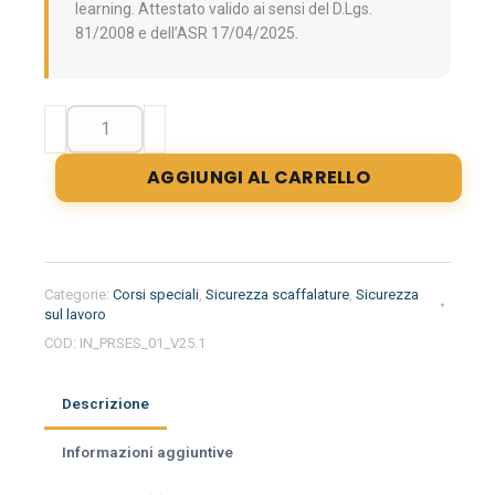
learning. Attestato valido ai sensi del D.Lgs.
81/2008 e dell’ASR 17/04/2025.
Formazione
iniziale
per
AGGIUNGI AL CARRELLO
il
Responsabile
della
Sicurezza
delle
Categorie:
Corsi speciali
,
Sicurezza scaffalature
,
Sicurezza
Scaffalature
sul lavoro
Industriali
COD:
IN_PRSES_01_V25.1
(PRSES)
quantità
Descrizione
Informazioni aggiuntive