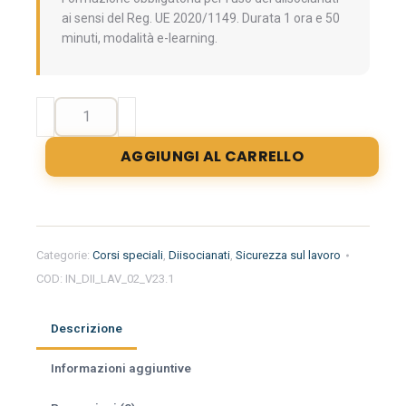
ai sensi del Reg. UE 2020/1149. Durata 1 ora e 50
minuti, modalità e-learning.
Formazione
iniziale
per
AGGIUNGI AL CARRELLO
l'uso
dei
diisocianati
-
Livello
Categorie:
Corsi speciali
,
Diisocianati
,
Sicurezza sul lavoro
generale
COD:
IN_DII_LAV_02_V23.1
e
intermedio
(Valido
Descrizione
come
aggiornamento
Informazioni aggiuntive
lavoratori)
quantità