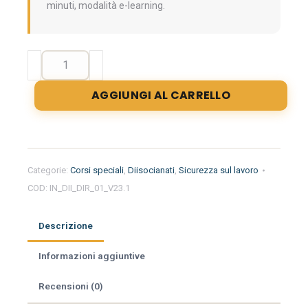
minuti, modalità e-learning.
Formazione
iniziale
per
AGGIUNGI AL CARRELLO
l'uso
dei
diisocianati
-
Livello
Categorie:
Corsi speciali
,
Diisocianati
,
Sicurezza sul lavoro
generale
COD:
IN_DII_DIR_01_V23.1
(Valido
come
aggiornamento
Descrizione
dirigenti)
quantità
Informazioni aggiuntive
Recensioni (0)