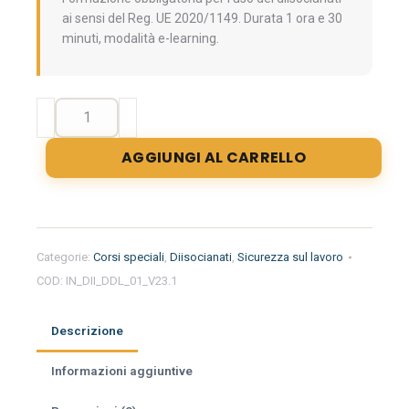
ai sensi del Reg. UE 2020/1149. Durata 1 ora e 30
minuti, modalità e-learning.
Formazione
iniziale
per
AGGIUNGI AL CARRELLO
l'uso
dei
diisocianati
-
Livello
Categorie:
Corsi speciali
,
Diisocianati
,
Sicurezza sul lavoro
generale
COD:
IN_DII_DDL_01_V23.1
(Valido
come
aggiornamento
Descrizione
per
datori
Informazioni aggiuntive
di
lavoro