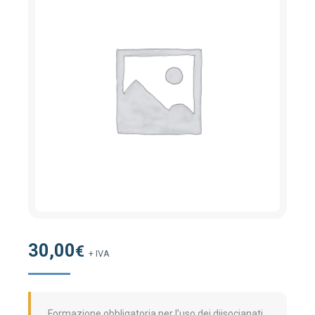
30,00
€
+ IVA
Formazione obbligatoria per l’uso dei diisocianati