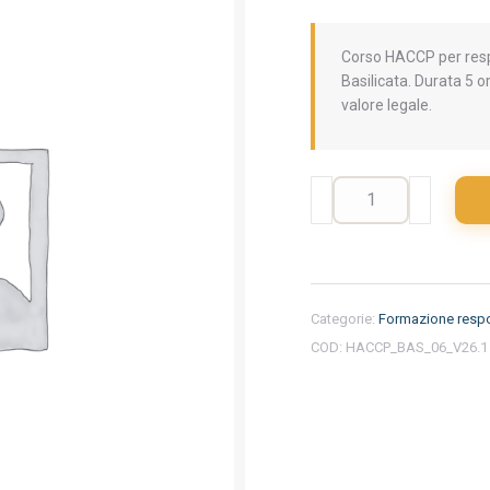
Corso HACCP per respo
Basilicata. Durata 5 
valore legale.
Formazione
iniziale
per
responsabili
del
settore
Categorie:
Formazione respo
alimentare
COD:
HACCP_BAS_06_V26.1
nella
regione
Basilicata
-
Kebab
quantità