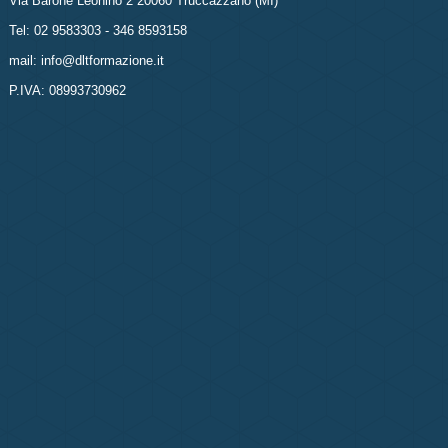
Via Barone Leonino 2 20060 Truccazzano (MI)
Tel: 02 9583303 - 346 8593158
mail: info@dltformazione.it
P.IVA: 08993730962