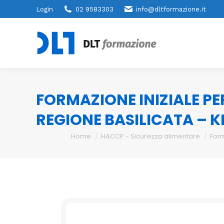
Login
02 9583303
info@dltformazione.it
FORMAZIONE INIZIALE PE
REGIONE BASILICATA – 
You are here:
Home
HACCP - Sicurezza alimentare
For