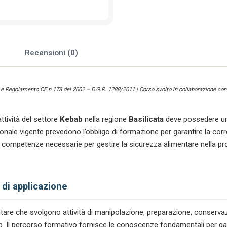
e
Recensioni (0)
) e Regolamento CE n.178 del 2002 – D.G.R. 1288/2011 | Corso svolto in collaborazione con 
ttività del settore
Kebab
nella regione
Basilicata
deve possedere un
le vigente prevedono l’obbligo di formazione per garantire la corre
 competenze necessarie per gestire la sicurezza alimentare nella p
 di applicazione
mentare che svolgono attività di manipolazione, preparazione, conserv
bab. Il percorso formativo fornisce le conoscenze fondamentali per gara