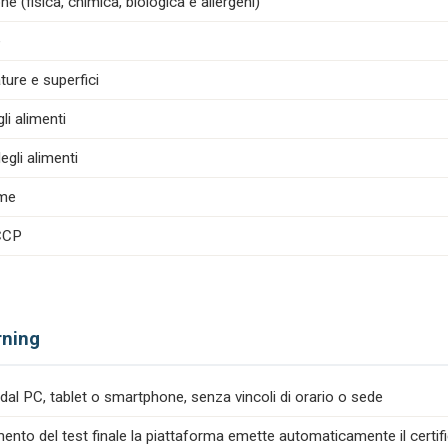
e (fisica, chimica, biologica e allergeni)
e
ture e superfici
i alimenti
egli alimenti
ime
ACCP
rning
dal PC, tablet o smartphone, senza vincoli di orario o sede
nto del test finale la piattaforma emette automaticamente il certif