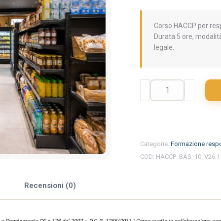
Corso HACCP per respo
Durata 5 ore, modalit
legale.
Formazione
iniziale
per
responsabili
del
settore
Categorie:
Formazione respo
alimentare
COD:
HACCP_BAS_10_V26.1
nella
regione
Basilicata
e
Recensioni (0)
-
Minimarket
quantità