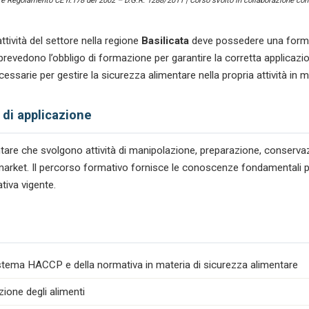
) e Regolamento CE n.178 del 2002 – D.G.R. 1288/2011 | Corso svolto in collaborazione con 
ttività del settore
nella regione
Basilicata
deve possedere una forma
revedono l’obbligo di formazione per garantire la corretta applicaz
essarie per gestire la sicurezza alimentare nella propria attività i
 di applicazione
mentare che svolgono attività di manipolazione, preparazione, conserv
nimarket. Il percorso formativo fornisce le conoscenze fondamentali pe
tiva vigente.
istema HACCP e della normativa in materia di sicurezza alimentare
zione degli alimenti