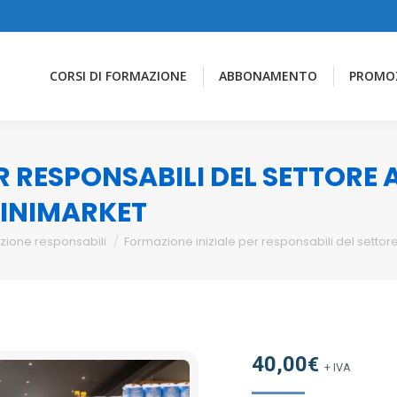
CORSI DI FORMAZIONE
ABBONAMENTO
PROMO
R RESPONSABILI DEL SETTORE
MINIMARKET
zione responsabili
Formazione iniziale per responsabili del settor
40,00
€
+ IVA