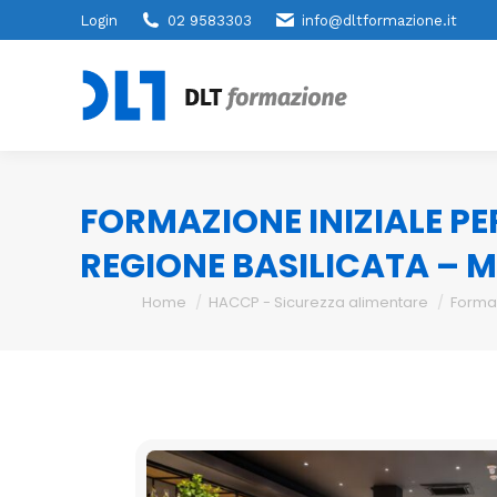
Login
02 9583303
info@dltformazione.it
FORMAZIONE INIZIALE PE
REGIONE BASILICATA – 
You are here:
Home
HACCP - Sicurezza alimentare
Forma