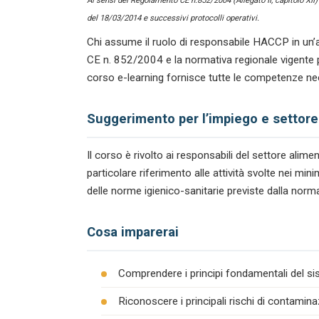
Ai sensi del Regolamento CE n.852/2004 (Allegato II, capitolo XII
del 18/03/2014 e successivi protocolli operativi.
Chi assume il ruolo di responsabile HACCP in un’a
CE n. 852/2004 e la normativa regionale vigente p
corso e-learning fornisce tutte le competenze nec
Suggerimento per l’impiego e settore
Il corso è rivolto ai responsabili del settore ali
particolare riferimento alle attività svolte nei mi
delle norme igienico-sanitarie previste dalla norma
Cosa imparerai
Comprendere i principi fondamentali del s
Riconoscere i principali rischi di contamina