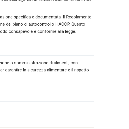
l’Università Degli Studi di Camerino. Protocollo d’intesa n°2285
zione specifica e documentata. Il Regolamento
ione del piano di autocontrollo HACCP. Questo
n modo consapevole e conforme alla legge.
azione o somministrazione di alimenti, con
r garantire la sicurezza alimentare e il rispetto