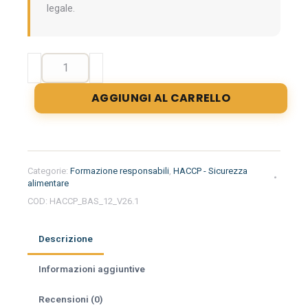
legale.
Formazione
iniziale
per
AGGIUNGI AL CARRELLO
responsabili
del
settore
alimentare
nella
Categorie:
Formazione responsabili
,
HACCP - Sicurezza
regione
alimentare
Basilicata
COD:
HACCP_BAS_12_V26.1
-
Ortofrutta
Descrizione
quantità
Informazioni aggiuntive
Recensioni (0)