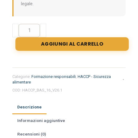
legale.
Formazione
iniziale
per
AGGIUNGI AL CARRELLO
responsabili
del
settore
alimentare
nella
Categorie:
Formazione responsabili
,
HACCP - Sicurezza
regione
alimentare
Basilicata
COD:
HACCP_BAS_16_V26.1
-
Pasticceria
Descrizione
quantità
Informazioni aggiuntive
Recensioni (0)