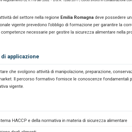
) e Regolamento CE n.178 del 2002 – D.G.R. 1288/2011 | Corso svolto in collaborazione con 
quantità
ttività del settore
nella regione
Emilia Romagna
deve possedere una
le vigente prevedono l’obbligo di formazione per garantire la corre
 competenze necessarie per gestire la sicurezza alimentare nella p
 di applicazione
mentare che svolgono attività di manipolazione, preparazione, conserv
nimarket. Il percorso formativo fornisce le conoscenze fondamentali pe
tiva vigente.
istema HACCP e della normativa in materia di sicurezza alimentare