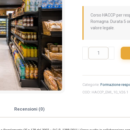
Corso HACCP per respo
Romagna. Durata 5 or
valore legale.
Formazione
iniziale
per
responsabili
del
settore
Categorie:
Formazione respo
alimentare
COD:
HACCP_EMI_10_V26.1
nella
regione
Emilia
e
Recensioni (0)
Romagna
-
Minimarket