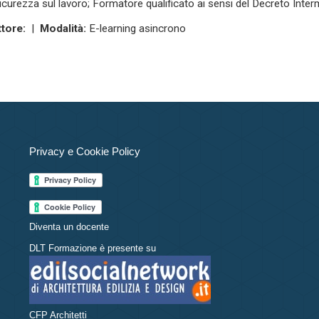
icurezza sul lavoro; Formatore qualificato ai sensi del Decreto Inte
tore:
|
Modalità:
E-learning asincrono
Privacy e Cookie Policy
Diventa un docente
DLT Formazione è presente su
CFP Architetti