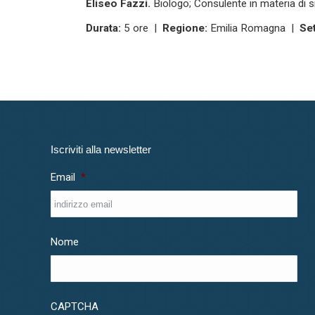
Eliseo Fazzi.
Biologo; Consulente in materia di s
Durata:
5 ore |
Regione:
Emilia Romagna |
Set
Iscriviti alla newsletter
Email
*
Nome
CAPTCHA