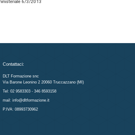
rministeriale 6/3/2013
Contattaci:
DLT Formazione snc
Via Barone Leonino 2 20060 Truccazzano (MI)
Tel: 02 9583303 - 346 8593158
mail: info@dltformazione.it
P.IVA: 08993730962