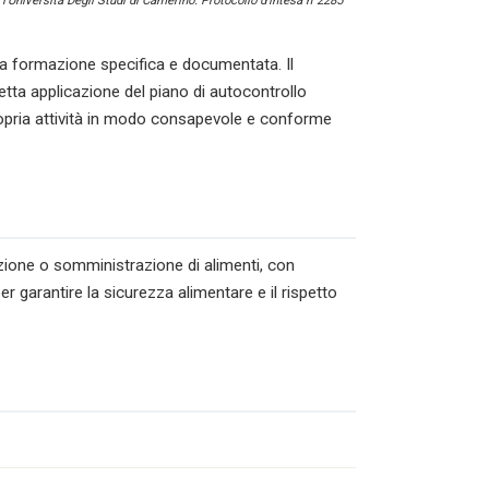
l’Università Degli Studi di Camerino. Protocollo d’intesa n°2285
 formazione specifica e documentata. Il
tta applicazione del piano di autocontrollo
ropria attività in modo consapevole e conforme
azione o somministrazione di alimenti, con
r garantire la sicurezza alimentare e il rispetto