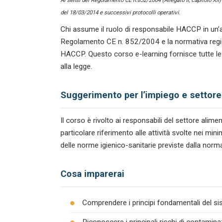
Ai sensi del Regolamento CE n.852/2004 (Allegato II, capitolo XII
del 18/03/2014 e successivi protocolli operativi.
Chi assume il ruolo di responsabile HACCP in un’a
Regolamento CE n. 852/2004 e la normativa regiona
HACCP. Questo corso e-learning fornisce tutte le
alla legge.
Suggerimento per l’impiego e settore
Il corso è rivolto ai responsabili del settore ali
particolare riferimento alle attività svolte nei mi
delle norme igienico-sanitarie previste dalla norma
Cosa imparerai
Comprendere i principi fondamentali del s