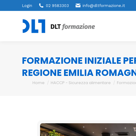
Login
02 9583303
info@dltformazione.it
FORMAZIONE INIZIALE PE
REGIONE EMILIA ROMAG
You are here:
Home
HACCP - Sicurezza alimentare
Formazion