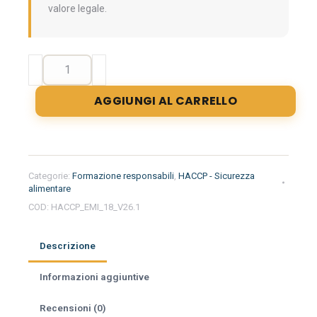
valore legale.
Formazione
iniziale
per
AGGIUNGI AL CARRELLO
responsabili
del
settore
alimentare
nella
Categorie:
Formazione responsabili
,
HACCP - Sicurezza
regione
alimentare
Emilia
COD:
HACCP_EMI_18_V26.1
Romagna
-
Descrizione
Pastificio
quantità
Informazioni aggiuntive
Recensioni (0)