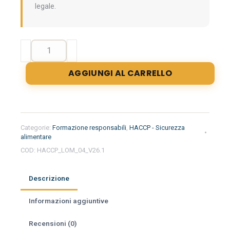
legale.
Formazione
iniziale
per
AGGIUNGI AL CARRELLO
responsabili
del
settore
alimentare
nella
Categorie:
Formazione responsabili
,
HACCP - Sicurezza
regione
alimentare
Lombardia
COD:
HACCP_LOM_04_V26.1
-
Gelateria
Descrizione
quantità
Informazioni aggiuntive
Recensioni (0)