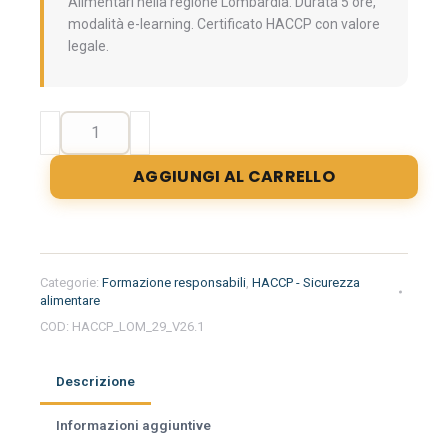
Alimentari nella regione Lombardia. Durata 5 ore,
modalità e-learning. Certificato HACCP con valore
legale.
Formazione
iniziale
per
AGGIUNGI AL CARRELLO
responsabili
del
settore
alimentare
nella
Categorie:
Formazione responsabili
,
HACCP - Sicurezza
regione
alimentare
Lombardia
COD:
HACCP_LOM_29_V26.1
-
Imprese
Descrizione
Alimentari
quantità
Informazioni aggiuntive